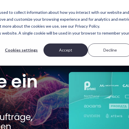
folgsgeschichten
Partners
Lernen
sed to collect information about how you interact with our website an
rove and customize your browsing experience and for analytics and metri
ellungsoptionen
Produktübersicht
t more about the cookies we use, see our Privacy Policy.
is website. A single cookie will be used in your browser to remember you
ung ist anders. Deshalb bietet
Innovation lässt sich nicht erzwing
 Wahlmöglichkeiten – von reinen
entsteht im richtigen Umfeld.
tstellungen bis hin zu vollständig
pliances.
Cookies settings
Accept
Decline
Visit Scality.com
ür den Einsatz
Scality RING
e ein
Appliance
Appliance
 Veeam all in one
ufträge,
gen
Pay as you go