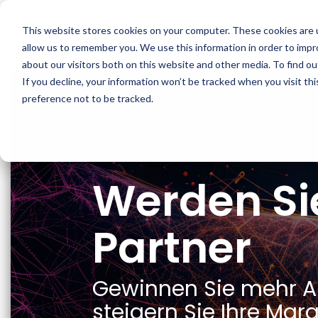
Skip
to
ARTESCA
Integrationen
Er
This website stores cookies on your computer. These cookies are u
the
main
allow us to remember you. We use this information in order to imp
Produktübersicht
Bereitst
content.
about our visitors both on this website and other media. To find ou
Unterstützung
If you decline, your information won’t be tracked when you visit th
ARTESCA ist Scalitys Backup-First-
Jede IT-Umgeb
Objektspeicherlösung, die für IT-Teams
Ihnen ARTESCA
preference not to be tracked.
entwickelt wurde, die Ausfallsicherheit auf
Software-Berei
Enterprise-Niveau benötigen, ohne dabei auf die
integrierten Ap
Komplexität oder Kosten eines Enterprise-
Unternehmens angewiesen zu sein.
Optionen f
Werden Si
Artesca
Software 
Cyberresilienz
Partner
Hardware 
Kompatibilität
ARTESCA+
Gewinnen Sie mehr A
Cyber-Garantie
steigern Sie Ihre Mar
ARTESCA 