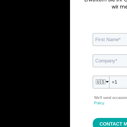
wir m
🇺🇸
We’ll send occasion
Policy
.
CONTACT 