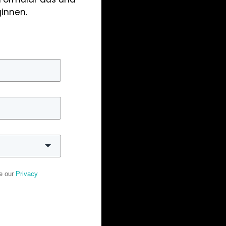
innen.
ee our
Privacy