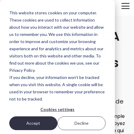
Skip
Tog
to
This website stores cookies on your computer.
Me
the
main
These cookies are used to collect information
Présentation
Options
L'ADN
content.
about how you interact with our website and allow
Essayez ARTESCA
du
de
de
us to remember you. We use this information in
produit
déploiement
Scality
order to improve and customize your browsing
gratuitement
STORAGE
ARTESCA
Chaque
Qu'est-ce
experience and for analytics and metrics about our
REVIEW
est la
environnement
qui rend
visitors both on this website and other media. To
pendant 30 jours
REPORT
solution de
informatique
Scality
find out more about the cookies we use, see our
stockage
est différent.
particulièrement
Brian
objet de
C'est
apte à
Privacy Policy.
avec accès
Scality axée
pourquoi
relever les
Beeler
If you decline, your information won’t be tracked
en priorité
ARTESCA
défis liés
complet
Chief
when you visit this website. A single cookie will be
sur la
vous offre le
aux
sauvegarde,
choix — des
données à
Analyst at
used in your browser to remember your preference
conçue
déploiements
grande
not to be tracked.
Storage
Prêt à faire de votre dernière ligne de
pour les
exclusivement
échelle ?
défense la meilleure ?
Review
équipes
logiciels
L'organisation
Cookies settings
informatiques
aux
Scality
evaluated
Scality ARTESCA est un stockage sécurisé, simple
qui
appliances
attire les
how
et conçu pour la sauvegarde. Essayez-le et voyez
Accept
Decline
nécessitent
entièrement
meilleurs
ARTESCA+
une
intégrées.
talents et
pourquoi c'est le cyber coffre-fort S3 sur site qui