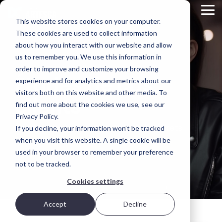
Skip
Tog
to
This website stores cookies on your computer.
Me
the
main
These cookies are used to collect information
Présentation
Options
L'ADN
content.
about how you interact with our website and allow
du
de
de
us to remember you. We use this information in
produit
déploiement
Scality
order to improve and customize your browsing
STORAGE
Études de cas
ARTESCA
Chaque
Qu'est-ce
experience and for analytics and metrics about our
REVIEW
est la
environnement
qui rend
visitors both on this website and other media. To
REPORT
clients
solution de
informatique
Scality
find out more about the cookies we use, see our
stockage
est différent.
particulièrement
Brian
objet de
C'est
apte à
Privacy Policy.
Scality axée
pourquoi
relever les
Des histoires vraies. Des résultats concrets.
Beeler
If you decline, your information won’t be tracked
en priorité
ARTESCA
défis liés
Propulsé par ARTESCA.
Chief
when you visit this website. A single cookie will be
sur la
vous offre le
aux
sauvegarde,
choix — des
données à
Analyst at
used in your browser to remember your preference
conçue
déploiements
grande
not to be tracked.
Storage
pour les
exclusivement
échelle ?
Review
équipes
logiciels
L'organisation
Cookies settings
informatiques
aux
Scality
evaluated
qui
appliances
attire les
how
Accept
Decline
nécessitent
entièrement
meilleurs
ARTESCA+
une
intégrées.
talents et