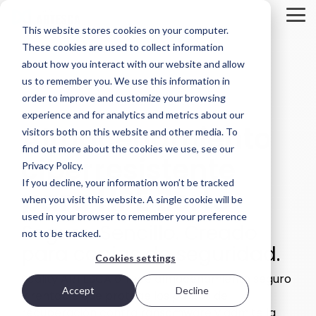
Skip
to
Tog
This website stores cookies on your computer.
the
Me
main
These cookies are used to collect information
Descripción
Opciones
El ADN
content.
about how you interact with our website and allow
general
de
de
us to remember you. We use this information in
del
implementación
Scality
order to improve and customize your browsing
STORAGE
producto
Cada
¿Qué hace
experience and for analytics and metrics about our
REVIEW
Almacenamiento
entorno de
que Scality
ARTESCA es
visitors both on this website and other media. To
REPORT
TI es
esté
la solución
find out more about the cookies we use, see our
diferente.
excepcionalmente
de
ciberresistente
Brian
Por eso,
capacitada
Privacy Policy.
almacenamiento
ARTESCA le
para
Beeler
,
de objetos
If you decline, your information won’t be tracked
para HPE Zerto
ofrece
resolver los
de Scality
analista
when you visit this website. A single cookie will be
opciones:
desafíos de
centrada
desde
los datos a
principal en
used in your browser to remember your preference
en copias
Seguro. Sencillo. Creado
implementaciones
gran
de
not to be tracked.
Storage
de solo
escala?
seguridad,
para copias de seguridad.
Review,
software
diseñada
Cookies settings
hasta
evaluó el
para
Visit Scality.com
Scality ARTESCA ofrece almacenamiento seguro
dispositivos
equipos de
rendimiento
Accept
Decline
totalmente
y rentable que protege los puntos de
TI que
de ARTESCA
integrados.
Scality RING
necesitan
recuperación contra ransomware y admite la