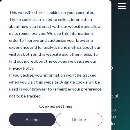
Skip
to
Tog
This website stores cookies on your computer.
the
Me
main
These cookies are used to collect information
Descripción
Opciones
El ADN
content.
about how you interact with our website and allow
general
de
de
us to remember you. We use this information in
del
implementación
Scality
order to improve and customize your browsing
STORAGE
producto
Videoteca
Cada
¿Qué hace
experience and for analytics and metrics about our
REVIEW
entorno de
que Scality
ARTESCA es
visitors both on this website and other media. To
REPORT
TI es
esté
la solución
Vea, aprenda y domine el
find out more about the cookies we use, see our
diferente.
excepcionalmente
de
almacenamiento de objetos nativo
Brian
Por eso,
capacitada
Privacy Policy.
almacenamiento
de la nube
ARTESCA le
para
Beeler
,
de objetos
If you decline, your information won’t be tracked
ofrece
resolver los
de Scality
Sumérjase en nuestra colección de
analista
when you visit this website. A single cookie will be
opciones:
desafíos de
centrada
demostraciones de productos, tutoriales
desde
los datos a
principal en
used in your browser to remember your preference
en copias
implementaciones
gran
técnicos y seminarios web de expertos. Tanto si
de
not to be tracked.
Storage
de solo
escala?
seguridad,
busca mejorar su protección frente al
Review,
software
diseñada
Cookies settings
ransomware como simplificar la gestión de sus
hasta
evaluó el
para
Visit Scality.com
dispositivos
datos, estos vídeos le mostrarán exactamente
equipos de
rendimiento
Accept
Decline
totalmente
TI que
cómo ARTESCA ofrece un almacenamiento de
de ARTESCA
integrados.
Scality RING
necesitan