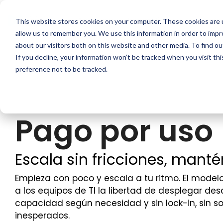
Skip
to
Artesca
Integrations
Casos 
This website stores cookies on your computer. These cookies are u
the
main
allow us to remember you. We use this information in order to imp
Descripción general del
Opcione
content.
about our visitors both on this website and other media. To find ou
producto
If you decline, your information won’t be tracked when you visit th
Cada entorno de
ARTESCA le of
ARTESCA es la solución de almacenamiento de
preference not to be tracked.
implementacio
objetos de Scality centrada en copias de
dispositivos t
seguridad, diseñada para equipos de TI que
necesitan resiliencia de clase empresarial sin la
complejidad ni el costo de nivel empresarial.
Opciones 
Pago por uso
Artesca
Software 
Escala sin fricciones, mantén
Seguridad y ciberresiliencia
Hardware 
Empieza con poco y escala a tu ritmo. El mode
Compatibilidad con backup
a los equipos de TI la libertad de desplegar de
ARTESCA+
capacidad según necesidad y sin lock-in, sin 
Garantía cibernética
inesperados.
ARTESCA 