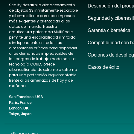
Scality desarrolla almacenamiento
Descripción del produ
de objetos S3 infinitamente escalable
y ciber-resiliente para las empresas
Seguridad y ciberresi
más exigentes y orientadas a los
datos del mundo. Nuestra
Garantía cibernética
arquitectura patentada MultiScale
permite una escalabilidad ilimitada
e independiente en todas las
Compatibilidad con b
dimensiones críticas para responder
a las demandas impredecibles de
Opciones de desplie
las cargas de trabajo modernas. La
tecnología CORE5 ofrece
Casos de éxito
ciberresiliencia de extremo a extremo
para una protección inquebrantable
frente a las amenazas de hoy y de
mañana.
San Francisco, USA
Paris, France
London, UK
Tokyo, Japan