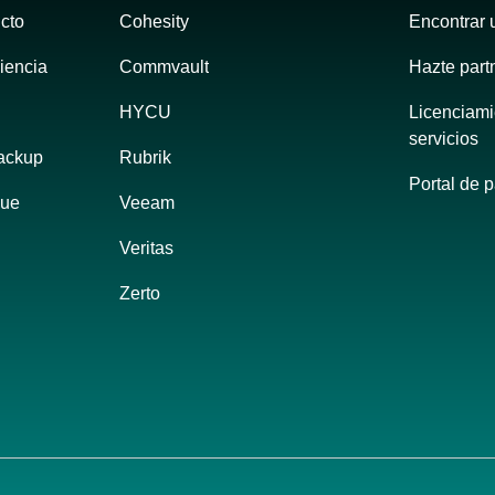
cto
Cohesity
Encontrar 
liencia
Commvault
Hazte part
HYCU
Licenciami
servicios
ackup 
Rubrik
Portal de p
gue
Veeam
Veritas
Zerto