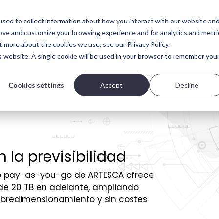
de éxito
Partners
Aprende
Support
sed to collect information about how you interact with our website an
rove and customize your browsing experience and for analytics and metri
s de implementación
El ADN de Scality
t more about the cookies we use, see our Privacy Policy.
is website. A single cookie will be used in your browser to remember you
 TI es diferente. Por eso,
¿Qué hace que Scality esté exce
rece opciones: desde
capacitada para resolver los desa
nes de solo software hasta
datos a gran escala?
otalmente integrados.
Cookies settings
Accept
Decline
Visit Scality.com
de despliegue
Scality RING
Appliance
 la previsibilidad
Appliance
lo pay-as-you-go de ARTESCA ofrece
sde 20 TB en adelante, ampliando
 Veeam todo en uno
sobredimensionamiento y sin costes
Pago por uso