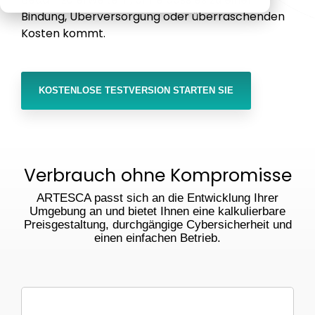
Veeam
Enterprise-
Bindung, Überversorgung oder überraschenden
Unternehmens
performs in
Hardware Appliance
Kosten kommt.
angewiesen
real-world
zu sein.
conditions.
ARTESCA+ Veeam all in one
Artesca
KOSTENLOSE TESTVERSION STARTEN SIE
ARTESCA Pay as you go
Cyberresilienz
Kompatibilität
Verbrauch ohne Kompromisse
Cyber-Garantie
ARTESCA passt sich an die Entwicklung Ihrer
Umgebung an und bietet Ihnen eine kalkulierbare
Preisgestaltung, durchgängige Cybersicherheit und
einen einfachen Betrieb.