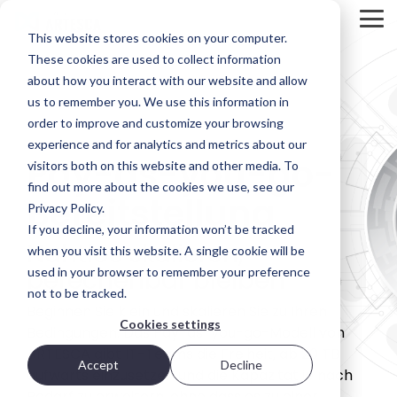
Skip
to
Tog
This website stores cookies on your computer.
the
Me
main
These cookies are used to collect information
Produktübersicht
Bereitstellungsoptionen
Produktübersicht
content.
about how you interact with our website and allow
us to remember you. We use this information in
ARTESCA ist
Jede IT-
Innovation
Scalitys
Umgebung
lässt sich
order to improve and customize your browsing
STORAGE
Backup-
ist anders.
nicht
experience and for analytics and metrics about our
First-
Deshalb
erzwingen;
REVIEW
Pay-as-you-go-
visitors both on this website and other media. To
Objektspeicherlösung,
bietet Ihnen
sie entsteht
REPORT
die für IT-
ARTESCA
im richtigen
find out more about the cookies we use, see our
Bereitstellung
Teams
Wahlmöglichkeiten
Umfeld.
Brian
Privacy Policy.
entwickelt
– von reinen
Beeler
If you decline, your information won’t be tracked
wurde, die
Software-
Visit Scality.com
Nahtlos skalieren,
Ausfallsicherheit
Bereitstellungen
Chief
when you visit this website. A single cookie will be
auf
bis hin zu
berechenbar bleiben
Analyst at
used in your browser to remember your preference
Enterprise-
vollständig
Scality RING
not to be tracked.
Storage
Niveau
integrierten
Beginnen Sie klein und skalieren Sie zu Ihren
benötigen,
Appliances.
Review
Cookies settings
ohne dabei
Bedingungen. Das Pay-as-you-go-Modell von
evaluated
auf die
Optionen für den Einsatz
ARTESCA gibt IT-Teams die Freiheit, ab 20 TB
Komplexität
how
Accept
Decline
aufwärts einzusetzen und die Kapazität je nach
oder Kosten
ARTESCA+
eines
Software Appliance
Bedarf zu erweitern, ohne dass es zu einer