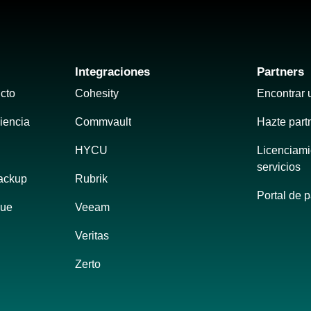
Integraciones
Partners
cto
Cohesity
Encontrar 
liencia
Commvault
Hazte part
HYCU
Licenciami
servicios
ackup 
Rubrik
Portal de p
gue
Veeam
Veritas
Zerto