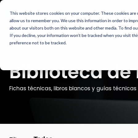
Skip
to
Artesca
Integrations
Casos 
This website stores cookies on your computer. These cookies are u
the
main
allow us to remember you. We use this information in order to imp
Descripción general del
Opcione
content.
about our visitors both on this website and other media. To find ou
producto
If you decline, your information won’t be tracked when you visit th
Cada entorno de
ARTESCA le of
ARTESCA es la solución de almacenamiento de
preference not to be tracked.
implementacio
objetos de Scality centrada en copias de
dispositivos t
seguridad, diseñada para equipos de TI que
necesitan resiliencia de clase empresarial sin la
Biblioteca de
complejidad ni el costo de nivel empresarial.
Opciones 
Artesca
Software 
Fichas técnicas, libros blancos y guías técnica
Seguridad y ciberresiliencia
Hardware 
Compatibilidad con backup
ARTESCA+
Garantía cibernética
ARTESCA 