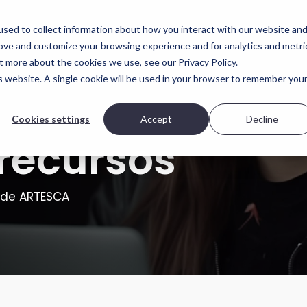
de éxito
Partners
Aprende
Support
sed to collect information about how you interact with our website an
rove and customize your browsing experience and for analytics and metri
s de implementación
El ADN de Scality
t more about the cookies we use, see our Privacy Policy.
is website. A single cookie will be used in your browser to remember you
 TI es diferente. Por eso,
¿Qué hace que Scality esté exce
rece opciones: desde
capacitada para resolver los desa
nes de solo software hasta
datos a gran escala?
otalmente integrados.
Cookies settings
Accept
Decline
 recursos
Visit Scality.com
de despliegue
Scality RING
Appliance
s de ARTESCA
Appliance
 Veeam todo en uno
Pago por uso