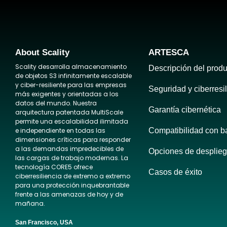
About Scality
ARTESCA
Scality desarrolla almacenamiento
Descripción del produ
de objetos S3 infinitamente escalable
y ciber-resiliente para las empresas
Seguridad y ciberresi
más exigentes y orientadas a los
datos del mundo. Nuestra
Garantía cibernética
arquitectura patentada MultiScale
permite una escalabilidad ilimitada
e independiente en todas las
Compatibilidad con b
dimensiones críticas para responder
a las demandas impredecibles de
Opciones de desplie
las cargas de trabajo modernas. La
tecnología CORE5 ofrece
Casos de éxito
ciberresiliencia de extremo a extremo
para una protección inquebrantable
frente a las amenazas de hoy y de
mañana.
San Francisco, USA