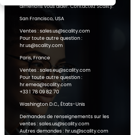
résilience
les esprits
Veeam
aimerions vous aider. Contactez Scality.
de classe
les plus
Options de déploiement
performs in
entreprise
brillants du
sans la
secteur,
real-world
San Francisco, USA
complexité
ceux qui
Software Appliance
conditions
ni le coût de
sont
Ventes : sales.us@scality.com
classe
déterminés
Pour toute autre question :
Hardware Appliance
entreprise.
à façonner
l'avenir du
hr.us@scality.com
stockage
Aperçu du produit
ARTESCA+ Veeam all in one
en
Paris, France
remettant
en question
Sécurité & cyber résilience
ARTESCA Pay as you go
Ventes : sales.eu@scality.com
le présent.
Pour toute autre question :
Compatibilité des sauvegardes
hr.emea@scality.com
Visit Scality.com
+33 1 78 09 82 70
Cyber Garantie
Scality RING
Washington D.C., États-Unis
Demandes de renseignements sur les
ventes : sales.us@scality.com
Autres demandes : hr.us@scality.com