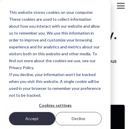
Skip
Tog
to
This website stores cookies on your computer.
Me
the
main
These cookies are used to collect information
Présentation
Options
L'ADN
content.
about how you interact with our website and allow
Contactez Scality.
du
de
de
us to remember you. We use this information in
produit
déploiement
Scality
order to improve and customize your browsing
STORAGE
Vous avez des questions ? Nous
ARTESCA
Chaque
Qu'est-ce
experience and for analytics and metrics about our
REVIEW
serons ravis de vous aider.
est la
environnement
qui rend
visitors both on this website and other media. To
REPORT
solution de
informatique
Scality
Envoyez-nous un message ci-dessous et nous
find out more about the cookies we use, see our
stockage
est différent.
particulièrement
Brian
objet de
C'est
apte à
vous répondrons dès que possible.
Privacy Policy.
Scality axée
pourquoi
relever les
Beeler
If you decline, your information won’t be tracked
en priorité
ARTESCA
défis liés
Chief
when you visit this website. A single cookie will be
sur la
vous offre le
aux
sauvegarde,
choix — des
données à
Analyst at
used in your browser to remember your preference
conçue
déploiements
grande
not to be tracked.
Storage
pour les
exclusivement
échelle ?
Review
équipes
logiciels
L'organisation
Cookies settings
Informations sur
informatiques
aux
Scality
evaluated
qui
appliances
attire les
l'entreprise
how
Accept
Decline
nécessitent
entièrement
meilleurs
ARTESCA+
une
intégrées.
talents et
Vous avez des questions ? Nous