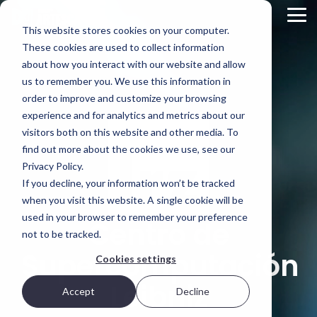
Skip
to
Tog
This website stores cookies on your computer.
the
Me
main
These cookies are used to collect information
Descripción
Opciones
El ADN
content.
about how you interact with our website and allow
general
de
de
us to remember you. We use this information in
del
implementación
Scality
order to improve and customize your browsing
STORAGE
producto
Cada
¿Qué hace
experience and for analytics and metrics about our
REVIEW
entorno de
que Scality
ARTESCA es
visitors both on this website and other media. To
REPORT
TI es
esté
la solución
find out more about the cookies we use, see our
diferente.
excepcionalmente
de
Brian
Por eso,
capacitada
Privacy Policy.
almacenamiento
ARTESCA le
para
Beeler
,
de objetos
If you decline, your information won’t be tracked
ofrece
resolver los
de Scality
analista
when you visit this website. A single cookie will be
opciones:
desafíos de
centrada
desde
los datos a
principal en
used in your browser to remember your preference
en copias
Centro de
implementaciones
gran
de
not to be tracked.
Storage
de solo
escala?
seguridad,
Review,
Supercomputación
software
diseñada
Cookies settings
hasta
evaluó el
para
Visit Scality.com
dispositivos
equipos de
Leibniz
rendimiento
Accept
Decline
totalmente
TI que
de ARTESCA
integrados.
Scality RING
necesitan