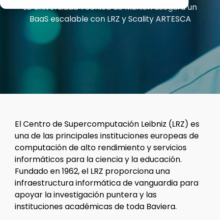
resiliencia
+ Veeam en
La Universidad Técnica de Múnich asegura un
de clase
Opciones de despliegue
condiciones
BaaS escalable con LRZ y Scality ARTESCA
empresarial
del mundo
sin la
Software Appliance
complejidad
real.
ni el costo
de nivel
Hardware Appliance
empresarial.
ARTESCA+ Veeam todo en uno
Artesca
ARTESCA Pago por uso
Seguridad y ciberresiliencia
El Centro de Supercomputación Leibniz (LRZ) es
una de las principales instituciones europeas de
Compatibilidad con backup
computación de alto rendimiento y servicios
informáticos para la ciencia y la educación.
Garantía cibernética
Fundado en 1962, el LRZ proporciona una
infraestructura informática de vanguardia para
apoyar la investigación puntera y las
instituciones académicas de toda Baviera.